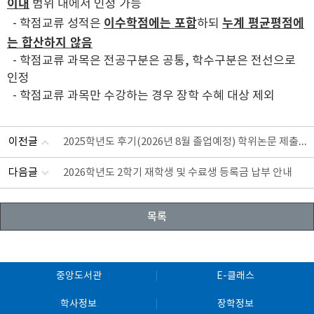
이내
범위 내에서 인정 가능
이수학점에는 포함
누계 평균평점에
- 학점교류 성적은
하되
는 합산하지 않음
- 학점교류 과목은 전공구분은 공통, 학수구분은 전선으로
인정
- 학점교류 과목만 수강하는 경우 장학 수혜 대상 제외
2025학년도 후기(2026년 8월 졸업예정) 학위논문 제출 안내
이전글
다음글
2026학년도 2학기 재학생 및 수료생 등록금 납부 안내
목록
중앙도서관
E-클래스
학사정보
장학정보