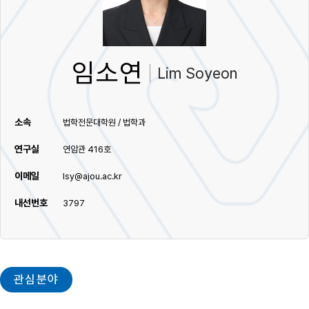
임소연
Lim Soyeon
소속
법학전문대학원 / 법학과
연구실
연암관 416호
이메일
lsy@ajou.ac.kr
내선번호
3797
관심분야